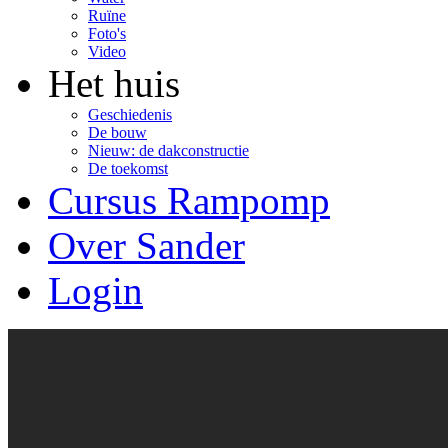
Ruïne
Foto's
Video
Het huis
Geschiedenis
De bouw
Nieuw: de dakconstructie
De toekomst
Cursus Rampomp
Over Sander
Login