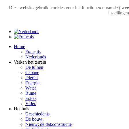
Deze website gebruikt cookies voor het functioneren van de (tweeta
instellinge
Home
Français
Nederlands
Verken het terrein
De tuinen
Cabane
Dieren
Energie
Water
Ruïne
Foto's
Video
Het huis
Geschiedenis
De bouw
Nieuw: de dakconstructie